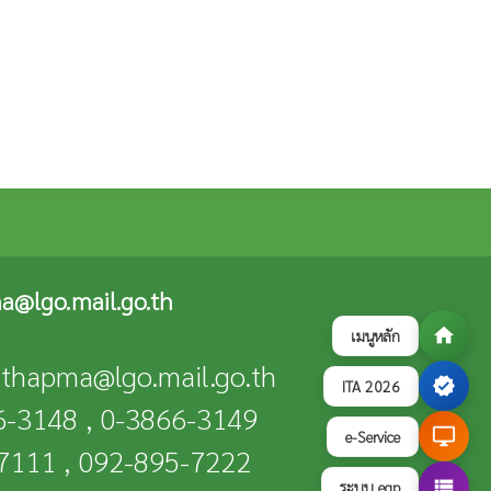
a@lgo.mail.go.th
home
เมนูหลัก
n-thapma@lgo.mail.go.th
verified
ITA 2026
66-3148 , 0-3866-3149
desktop_windows
e-Service
-7111 , 092-895-7222
view_list
ระบบ egp