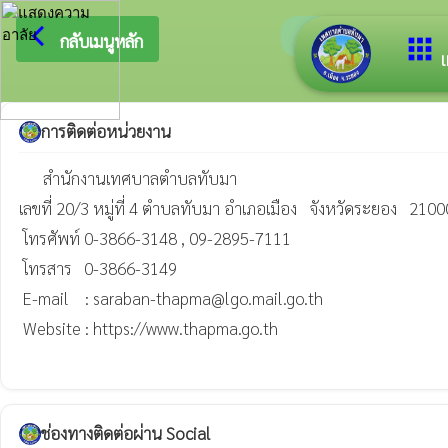
arrow_back_ios
ยินดีต้อน
กลับเมนูหลัก
apps
เ
การติดต่อหน่วยงาน
      สำนักงานเทศบาลตำบลทับมา

เลขที่ 20/3 หมู่ที่ 4 ตำบลทับมา อำเภอเมือง   จังหวัดระยอง   21000
 โทรศัพท์ 0-3866-3148 , 09-2895-7111

 โทรสาร   0-3866-3149

 E-mail    : saraban-thapma@lgo.mail.go.th

 Website : https://www.thapma.go.th

ช่องทางติดต่อผ่าน Social