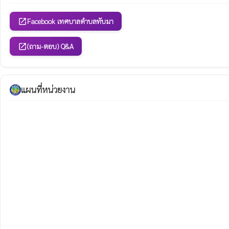
Facebook เทศบาลตำบลทับมา
open_in_new
(ถาม-ตอบ) Q&A
open_in_new
แผนที่หน่วยงาน