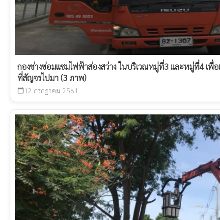
กองช่างซ่อมแซมไฟฟ้าส่องสว่าง ในบริเวณหมู่ที่3 และหมู่ที่4 เพ
ที่สัญจรไปมา (3 ภาพ)
12 กรกฎาคม 2561
calendar_today