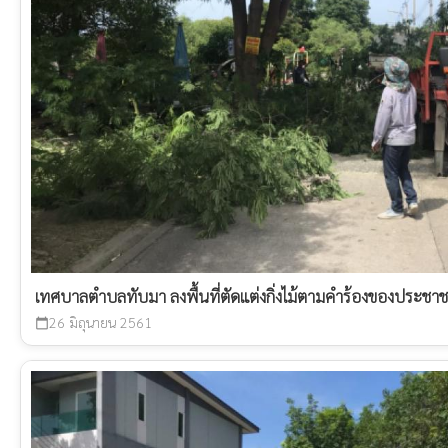
เทศบาลตำบลทับมา ลงพื้นที่ตัดแต่งกิ่งไม้ตามคำร้องของประชา
26 มิถุนายน 2561
calendar_today