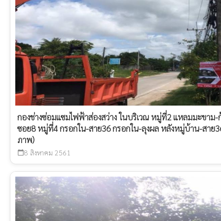
กองช่างซ่อมแซมไฟฟ้าส่องสว่าง ในบริเวณ หมู่ที่2 แหลมมะขา
ซอย8 หมู่ที่4 กรอกใน-สาย36 กรอกใน-ลุงผล หลังหมู่บ้าน-สาย365 
ภาพ)
8 สิงหาคม 2561
calendar_today