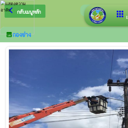
arrow_back_ios
ยินดีต้อนรับ
กลับเมนูหลัก
apps
เ
กองช่าง
image