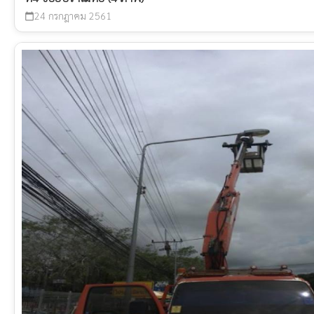
24 กรกฎาคม 2561
calendar_today