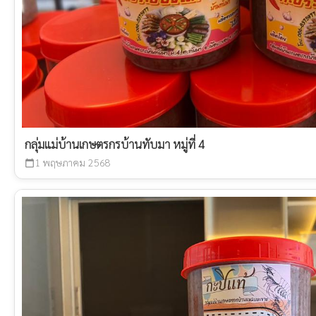
กลุ่มแม่บ้านเกษตรกรบ้านทับมา หมู่ที่ 4
1 พฤษภาคม 2568
calendar_today