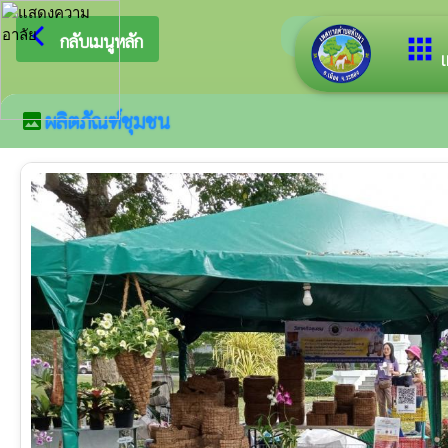
arrow_back_ios
ยินดีต้อนรับส
กลับเมนูหลัก
apps
เ
ผลิตภัณฑ์ชุมชน
image