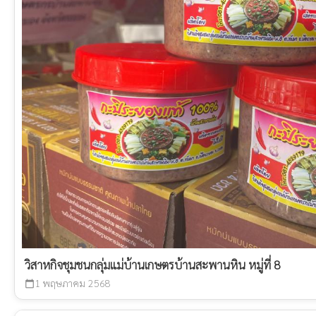
วิสาหกิจชุมชนกลุ่มแม่บ้านเกษตรบ้านสะพานหิน หมู่ที่ 8
1 พฤษภาคม 2568
calendar_today