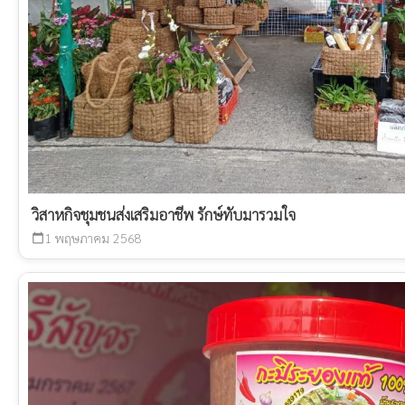
วิสาหกิจชุมชนส่งเสริมอาชีพ รักษ์ทับมารวมใจ
1 พฤษภาคม 2568
calendar_today