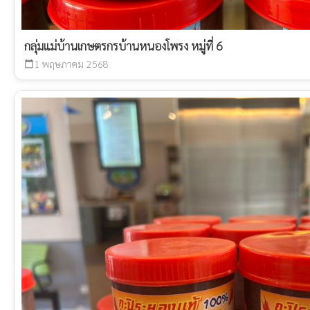
กลุ่มแม่บ้านเกษตรกรบ้านหนองโพรง หมู่ที่ 6
1 พฤษภาคม 2568
calendar_today