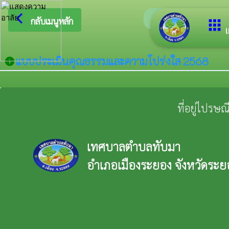
arrow_back_ios
ยินดีต้อนรั
กลับเมนูหลัก
apps
เ
แบบประเมินคุณธรรมและความโปร่งใส 2568
info
ที่อยู่ไปรษ
เทศบาลตำบลทับมา
อำเภอเมืองระยอง จังหวัดระย