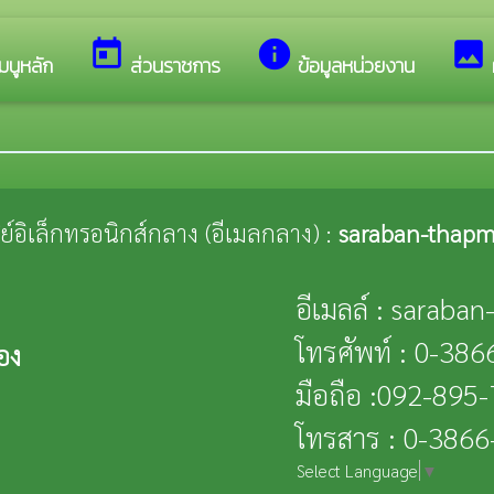
บสู่เว็บไซต์ของ เทศบาลตำบลทับมา
today
info
image
มนูหลัก
ส่วนราชการ
ข้อมูลหน่วยงาน
ณีย์อิเล็กทรอนิกส์กลาง (อีเมลกลาง) :
saraban-thapm
อีเมลล์ : saraba
โทรศัพท์ : 0-38
อง
มือถือ :092-895
โทรสาร : 0-386
Select Language
▼