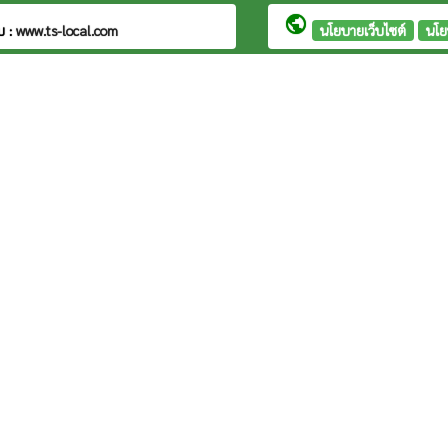
public
บ :
www.ts-local.com
นโยบายเว็บไซต์
นโย