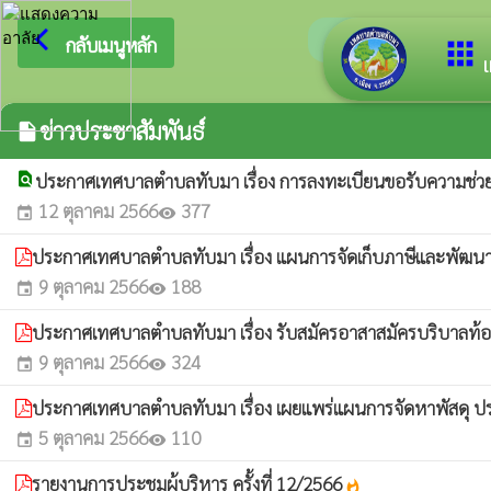
arrow_back_ios
ยินดีต้อ
กลับเมนูหลัก
apps
เ
ข่าวประชาสัมพันธ์
insert_drive_file
find_in_page
ประกาศเทศบาลตำบลทับมา เรื่อง การลงทะเบียนขอรับความช่วยเห
12 ตุลาคม 2566
377
event
visibility
ประกาศเทศบาลตำบลทับมา เรื่อง แผนการจัดเก็บภาษีและพัฒน
9 ตุลาคม 2566
188
event
visibility
ประกาศเทศบาลตำบลทับมา เรื่อง รับสมัครอาสาสมัครบริบาลท้องถิ่นเ
9 ตุลาคม 2566
324
event
visibility
ประกาศเทศบาลตำบลทับมา เรื่อง เผยแพร่แผนการจัดหาพัสดุ 
5 ตุลาคม 2566
110
event
visibility
รายงานการประชุมผู้บริหาร ครั้งที่ 12/2566
whatshot