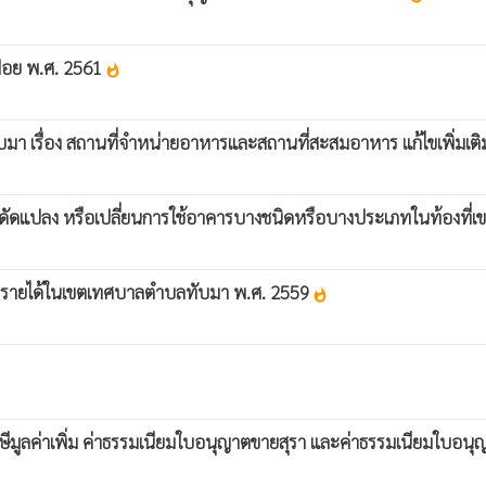
ลฝอย พ.ศ. 2561
whatshot
า เรื่อง สถานที่จำหน่ายอาหารและสถานที่สะสมอาหาร แก้ไขเพิ่มเติม
ง ดัดแปลง หรือเปลี่ยนการใช้อาคารบางชนิดหรือบางประเภทในท้องที
หารายได้ในเขตเทศบาลตำบลทับมา พ.ศ. 2559
whatshot
าษีมูลค่าเพิ่ม ค่าธรรมเนียมใบอนุญาตขายสุรา และค่าธรรมเนียมใบอ