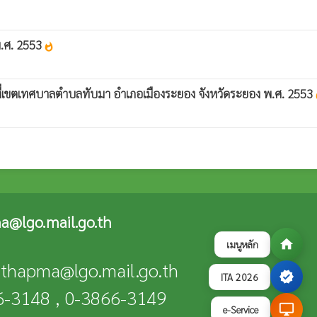
พ.ศ. 2553
whatshot
ที่เขตเทศบาลตำบลทับมา อำเภอเมืองระยอง จังหวัดระยอง พ.ศ. 2553
wh
a@lgo.mail.go.th
home
เมนูหลัก
n-thapma@lgo.mail.go.th
verified
ITA 2026
66-3148 , 0-3866-3149
desktop_windows
e-Service