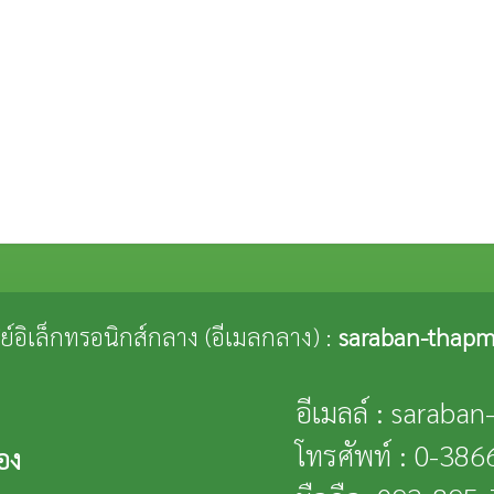
ณีย์อิเล็กทรอนิกส์กลาง (อีเมลกลาง) :
saraban-thapm
อีเมลล์ : saraba
โทรศัพท์ : 0-38
อง