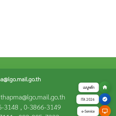
a@lgo.mail.go.th
home
เมนูหลัก
n-thapma@lgo.mail.go.th
verified
ITA 2026
66-3148 , 0-3866-3149
desktop_windows
e-Service