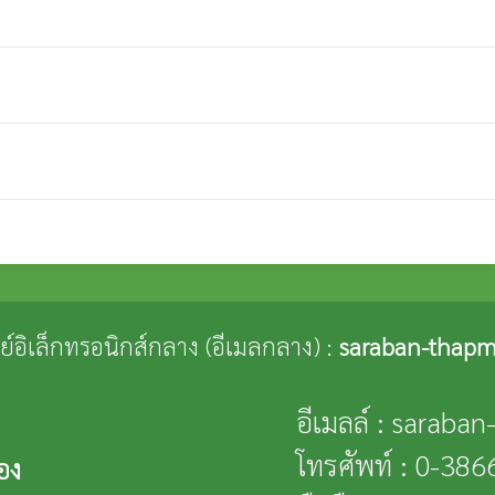
ณีย์อิเล็กทรอนิกส์กลาง (อีเมลกลาง) :
saraban-thapm
อีเมลล์ : saraba
โทรศัพท์ : 0-38
อง