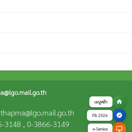
a@lgo.mail.go.th
home
เมนูหลัก
n-thapma@lgo.mail.go.th
verified
ITA 2026
66-3148 , 0-3866-3149
desktop_windows
e-Service