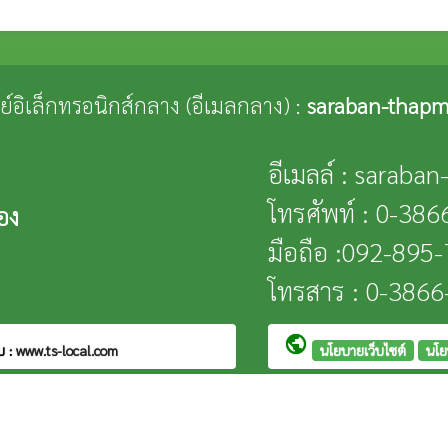
ณีย์อิเล็กทรอนิกส์กลาง (อีเมลกลาง) :
saraban-thapm
อีเมลล์ : saraba
โทรศัพท์ : 0-38
อง
มือถือ :092-895
โทรสาร : 0-386
public
บ :
www.ts-local.com
นโยบายเว็บไซต์
นโย