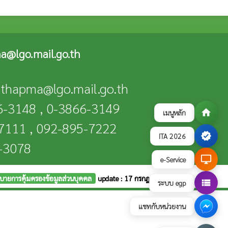
a@lgo.mail.go.th
n-thapma@lgo.mail.go.th
66-3148 , 0-3866-3149
home
เมนูหลัก
-7111 , 092-895-7222
verified
ITA 2026
6-3078
desktop_windows
e-Service
บายการคุ้มครองข้อมูลส่วนบุคคล
update : 17 กรกฎาคม 2569
view_list
ระบบ egp
แชทกับหน่วยงาน