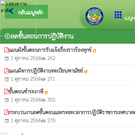
arrow_back_ios
ยินดีต
กลับเมนูหลัก
apps
เมนูห
ลดขั้นตอนการปฏิบัติงาน
add_circle_outline
แผนผังขั้นตอนการรับแจ้งเรื่องราวร้องทุกข์
whatshot
1 ตุลาคม 2564
262
event
visibility
แผนผังการปฏิบัติงานทะเบียนพาณิชย์
whatshot
1 ตุลาคม 2564
271
event
visibility
ขั้นตอนชำระภาษี
whatshot
1 ตุลาคม 2564
302
event
visibility
กระบวนงานลดขั้นตอนและระยะเวลาการปฏิบัติราชการเทศบาลตำ
1 ตุลาคม 2564
278
event
visibility