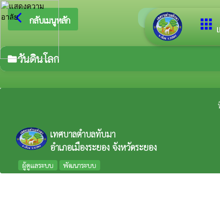
arrow_back_ios
ยินดีต้อ
กลับเมนูหลัก
apps
เ
วันดินโลก
folder
เทศบาลตำบลทับมา
อำเภอเมืองระยอง จังหวัดระยอง
ผู้ดูแลระบบ
พัฒนาระบบ