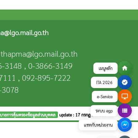
a@lgo.mail.go.th
n-thapma@lgo.mail.go.th
66-3148 , 0-3866-3149
home
เมนูหลัก
-7111 , 092-895-7222
verified
ITA 2026
6-3078
desktop_windows
e-Service
view_list
ระบบ egp
บายการคุ้มครองข้อมูลส่วนบุคคล
update : 17 กรกฎาคม 2569
แชทกับหน่วยงาน