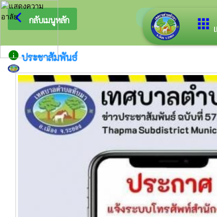
arrow_back_ios
ยินดีต้อนรับสู่เ
กลับเมนูหลัก
apps
เ
info
ประชาสัมพันธ์