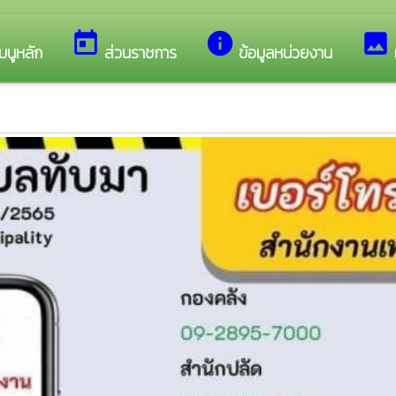
ว็บไซต์ของ เทศบาลตำบลทับมา
today
info
image
มนูหลัก
ส่วนราชการ
ข้อมูลหน่วยงาน