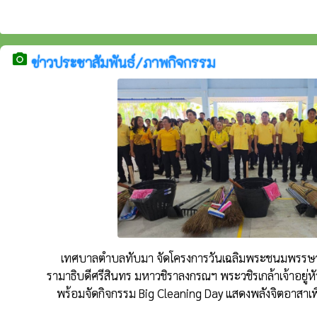
camera_alt
ข่าวประชาสัมพันธ์/ภาพกิจกรรม
เทศบาลตำบลทับมา จัดโครงการวันเฉลิมพระชนมพรร
รามาธิบดีศรีสินทร มหาวชิราลงกรณฯ พระวชิรเกล้าเจ้าอยู
พร้อมจัดกิจกรรม Big Cleaning Day แสดงพลังจิตอาสาเ