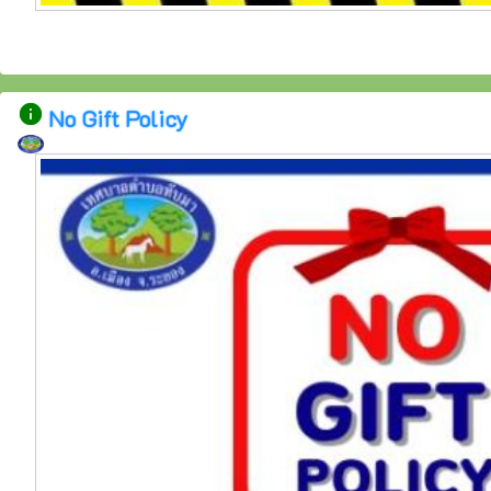
info
No Gift Policy