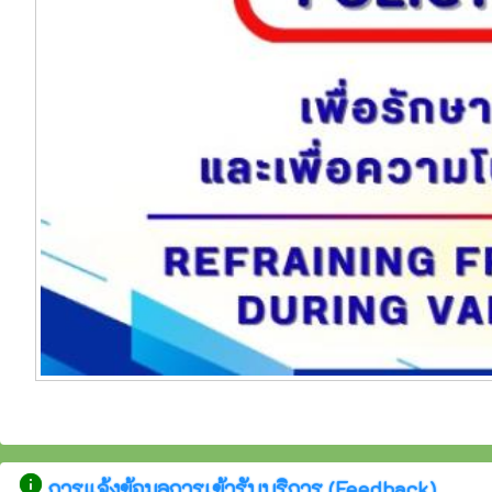
info
การแจ้งข้อมูลการเข้ารับบริการ (Feedback)