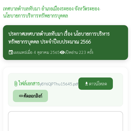
เทศบาลตำบลทับมา
อำเภอเมืองระยอง จังหวัดระยอง
›
นโยบายการบริหารทรัพยากรบุคคล
ประกาศเทศบาลตำบลทับมา เรื่อง นโยบายการบริหาร
ทรัพยากรบุคคล ประจำปีงบประมาณ 2566
เผยแพร่เมื่อ 4 ตุลาคม 2565
เปิดอ่าน 223 ครั้ง
event
visibility
ไฟล์เอกสาร
attach_file
ดาวน์โหลด
y8Y6QjPThu15645.pdf
file_download
คัดลอกลิงก์
link